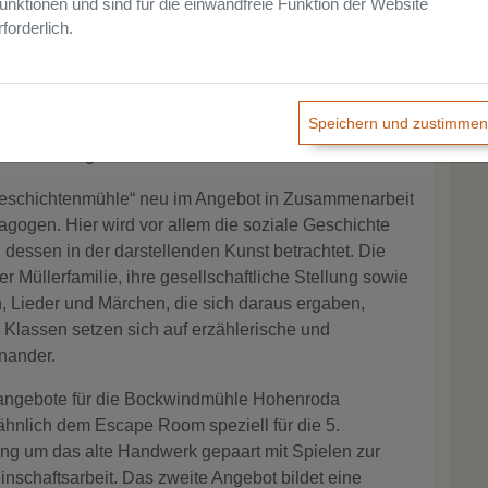
unktionen und sind für die einwandfreie Funktion der Website
rforderlich.
Klassenstufen fünf bis acht bieten wir einen
mühle an. Hier geht es in erster Linie um die
ung mechanischer Energie und ihre Übertragung.
Speichern und zustimmen
 Informationen und Besichtigungen einer
 Erläuterungen zu Windrädern.
„Geschichtenmühle“ neu im Angebot in Zusammenarbeit
gogen. Hier wird vor allem die soziale Geschichte
dessen in der darstellenden Kunst betrachtet. Die
Müllerfamilie, ihre gesellschaftliche Stellung sowie
, Lieder und Märchen, die sich daraus ergaben,
. Klassen setzen sich auf erzählerische und
nander.
sangebote für die Bockwindmühle Hohenroda
 ähnlich dem Escape Room speziell für die 5.
ung um das alte Handwerk gepaart mit Spielen zur
schaftsarbeit. Das zweite Angebot bildet eine