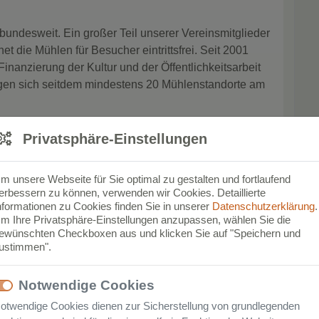
undesweit. Ein großer Teil unserer Vereinsmitglieder
t die Mühlen für Besucher eintrittsfrei. Seit 2001
inanzierung der Kultur und der Öffentlichkeitsarbeit
ligen sich seitdem mindestens 20 Mühlenstandorte am
montag statt und zählt zu den überregional
Privatsphäre-Einstellungen
s in Nordsachsen. Erstmals in der Geschichte des
ingt durch die Corona-Pandemie nicht stattfinden.
m unsere Webseite für Sie optimal zu gestalten und fortlaufend
 Kulturveranstaltungen an ausgewählten Standorten
erbessern zu können, verwenden wir Cookies. Detaillierte
nformationen zu Cookies finden Sie in unserer
Datenschutzerklärung
.
ngebote im bildungstouristischen Bereich „Rund um
m Ihre Privatsphäre-Einstellungen anzupassen, wählen Sie die
ten bereit.
ewünschten Checkboxen aus und klicken Sie auf "Speichern und
ustimmen".
 Schüler der ersten bis vierten Klassenstufen bieten
lenführung, Brot backen und ausführlicher
Notwendige Cookies
um Brot“ an einer alten Bockwindmühle mit
otwendige Cookies dienen zur Sicherstellung von grundlegenden
 2019 eine diplomierte Museumspädagogin gewonnen