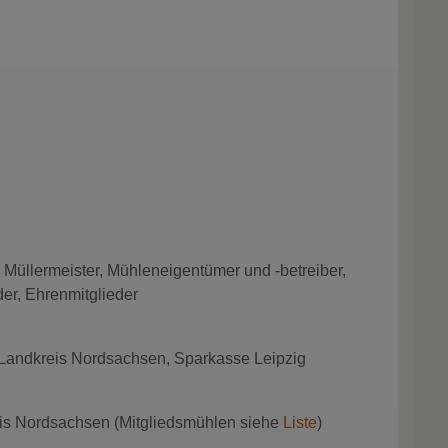
g
üllermeister, Mühleneigentümer und -betreiber,
er, Ehrenmitglieder
Landkreis Nordsachsen, Sparkasse Leipzig
is Nordsachsen (Mitgliedsmühlen siehe
Liste
)