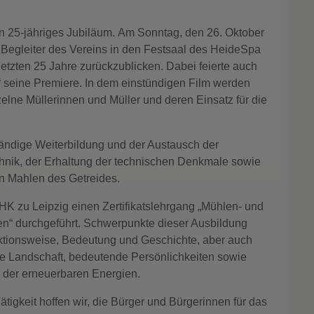
ein 25-jähriges Jubiläum. Am Sonntag, den 26. Oktober
d Begleiter des Vereins in den Festsaal des HeideSpa
tzten 25 Jahre zurückzublicken. Dabei feierte auch
“ seine Premiere. In dem einstündigen Film werden
nzelne Müllerinnen und Müller und deren Einsatz für die
ständige Weiterbildung und der Austausch der
chnik, der Erhaltung der technischen Denkmale sowie
n Mahlen des Getreides.
HK zu Leipzig einen Zertifikatslehrgang „Mühlen- und
en“ durchgeführt. Schwerpunkte dieser Ausbildung
ktionsweise, Bedeutung und Geschichte, aber auch
die Landschaft, bedeutende Persönlichkeiten sowie
 der erneuerbaren Energien.
igkeit hoffen wir, die Bürger und Bürgerinnen für das