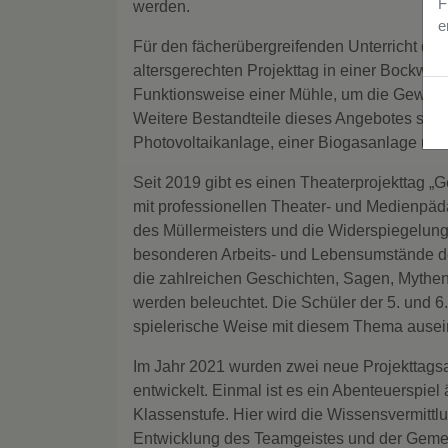
F
werden.
e
Für den fächerübergreifenden Unterricht der 
altersgerechten Projekttag in einer Bockwind
Funktionsweise einer Mühle, um die Gewinn
Weitere Bestandteile dieses Angebotes sind
Photovoltaikanlage, einer Biogasanlage und
Seit 2019 gibt es einen Theaterprojekttag 
mit professionellen Theater- und Medienpäda
des Müllermeisters und die Widerspiegelung 
besonderen Arbeits- und Lebensumstände der 
die zahlreichen Geschichten, Sagen, Mythen
werden beleuchtet. Die Schüler der 5. und 6
spielerische Weise mit diesem Thema ausei
Im Jahr 2021 wurden zwei neue Projekttag
entwickelt. Einmal ist es ein Abenteuerspiel
Klassenstufe. Hier wird die Wissensvermittl
Entwicklung des Teamgeistes und der Gemein